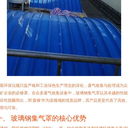
着环保法规日益严格和工业绿色生产理念的深化，废气收集与处理成为众
矿企业的必修课。在众多废气收集设备中，玻璃钢集气罩以其卓越的性能
应性脱颖而出，而‘森臻’作为该领域的优质品牌，其产品更是代表了高效
用与可靠。
一、 玻璃钢集气罩的核心优势