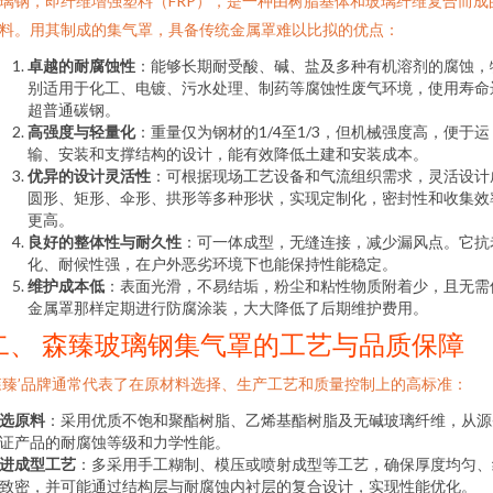
璃钢，即纤维增强塑料（FRP），是一种由树脂基体和玻璃纤维复合而成
料。用其制成的集气罩，具备传统金属罩难以比拟的优点：
卓越的耐腐蚀性
：能够长期耐受酸、碱、盐及多种有机溶剂的腐蚀，
别适用于化工、电镀、污水处理、制药等腐蚀性废气环境，使用寿命
超普通碳钢。
高强度与轻量化
：重量仅为钢材的1/4至1/3，但机械强度高，便于运
输、安装和支撑结构的设计，能有效降低土建和安装成本。
优异的设计灵活性
：可根据现场工艺设备和气流组织需求，灵活设计
圆形、矩形、伞形、拱形等多种形状，实现定制化，密封性和收集效
更高。
良好的整体性与耐久性
：可一体成型，无缝连接，减少漏风点。它抗
化、耐候性强，在户外恶劣环境下也能保持性能稳定。
维护成本低
：表面光滑，不易结垢，粉尘和粘性物质附着少，且无需
金属罩那样定期进行防腐涂装，大大降低了后期维护费用。
二、 森臻玻璃钢集气罩的工艺与品质保障
森臻’品牌通常代表了在原材料选择、生产工艺和质量控制上的高标准：
选原料
：采用优质不饱和聚酯树脂、乙烯基酯树脂及无碱玻璃纤维，从源
证产品的耐腐蚀等级和力学性能。
进成型工艺
：多采用手工糊制、模压或喷射成型等工艺，确保厚度均匀、
致密，并可能通过结构层与耐腐蚀内衬层的复合设计，实现性能优化。