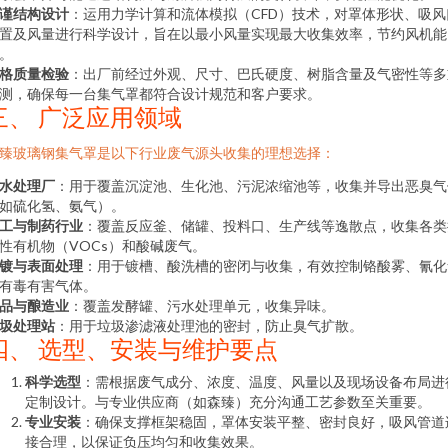
谨结构设计
：运用力学计算和流体模拟（CFD）技术，对罩体形状、吸风
置及风量进行科学设计，旨在以最小风量实现最大收集效率，节约风机能
。
格质量检验
：出厂前经过外观、尺寸、巴氏硬度、树脂含量及气密性等多
测，确保每一台集气罩都符合设计规范和客户要求。
三、 广泛应用领域
臻玻璃钢集气罩是以下行业废气源头收集的理想选择：
水处理厂
：用于覆盖沉淀池、生化池、污泥浓缩池等，收集并导出恶臭气
如硫化氢、氨气）。
工与制药行业
：覆盖反应釜、储罐、投料口、生产线等逸散点，收集各类
性有机物（VOCs）和酸碱废气。
镀与表面处理
：用于镀槽、酸洗槽的密闭与收集，有效控制铬酸雾、氰化
有毒有害气体。
品与酿造业
：覆盖发酵罐、污水处理单元，收集异味。
圾处理站
：用于垃圾渗滤液处理池的密封，防止臭气扩散。
四、 选型、安装与维护要点
科学选型
：需根据废气成分、浓度、温度、风量以及现场设备布局进
定制设计。与专业供应商（如森臻）充分沟通工艺参数至关重要。
专业安装
：确保支撑框架稳固，罩体安装平整、密封良好，吸风管道
接合理，以保证负压均匀和收集效果。