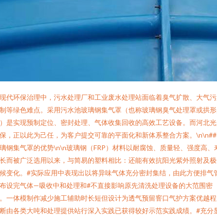
现代环保治理中，污水处理厂和工业废水处理站面临着臭气扩散、大气污
制等绿色难点。采用污水池玻璃钢集气罩（也称玻璃钢臭气处理罩或拱形
）是实现预制定位、密封处理、气体收集回收的高效工艺设备。而河北光
保，正以此为己任，为客户提交可靠的平面化和新体系整合方案。\n\n##
璃钢集气罩的优势\n\n玻璃钢（FRP）材料以耐腐蚀、质量轻、强度高、
长而被广泛选用以来，与简易的塑料相比：还能有效抗阳光紫外照射及极
候变化。#实际应用中表现出以将异味气体充分密封集结，由此方便排气
布设完气体—吸收中和处理和#不直接影响原先清洗处理设备的大范围密
。一体模制作减少施工辅助时长短但设计为透气预留窨口气护方案优越程
断由各类大吨和处理提供站行深入实践已获得较好示范实践成绩。#充分