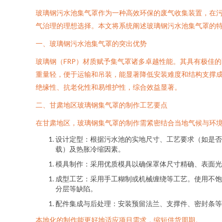
玻璃钢污水池集气罩作为一种高效环保的废气收集装置，在
气治理的理想选择。本文将系统阐述玻璃钢污水池集气罩的
一、玻璃钢污水池集气罩的突出优势
玻璃钢（FRP）材质赋予集气罩诸多卓越性能。其具有极佳
重量轻，便于运输和吊装，能显著降低安装难度和结构支撑
绝缘性、抗老化性和易维护性，综合效益显著。
二、甘肃地区玻璃钢集气罩的制作工艺要点
在甘肃地区，玻璃钢集气罩的制作需紧密结合当地气候与环
设计定型：根据污水池的实地尺寸、工艺要求（如是否
载）及热胀冷缩因素。
模具制作：采用优质模具以确保罩体尺寸精确、表面光
成型工艺：采用手工糊制或机械缠绕等工艺。使用不饱
分层等缺陷。
配件集成与后处理：安装预留法兰、支撑件、密封条等
本地化的制作能更好地适应项目需求，缩短供货周期。