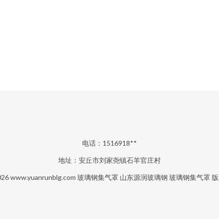
电话：1516918**
地址：安丘市刘家尧镇石羊官庄村
026
www.yuanrunblg.com
玻璃钢集气罩
山东源润玻璃钢
玻璃钢集气罩
版