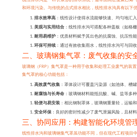
和环境污染。与传统的点式排水相比，线性排水沟具有以下
排水效率高
：线性设计使得水流能够快速、均匀地汇入
美观与实用结合
：线性排水沟可搭配各种盖板（如格栅
耐用易维护
：优质材料赋予其出色的抗腐蚀、抗压性能
环保可持续
：通过有效收集雨水，线性排水沟可与回收
二、玻璃钢集气罩：废气收集的安
玻璃钢（FRP）集气罩是一种用于收集和处理工业废气的装
集气罩的核心功能包括：
高效废气收集
：罩体设计可覆盖污染源（如池体、槽罐
耐腐蚀与长寿命
：玻璃钢材料能抵抗酸、碱、盐等多种
轻便与易安装
：相比钢制罩体，玻璃钢重量轻，运输和
安全环保
：良好的密封性减少了废气泄漏风险，且材料
三、协同应用：构建智能化环境管
线性排水沟和玻璃钢集气罩虽功能不同，但在现代工程项目