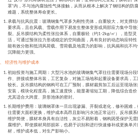
罩”内，不与池内腐蚀性气体接触，从而从根本上解决了钢结构的防
难题，系统整体寿命更长。
承载与抗风抗震：玻璃钢集气罩多为刚性壳体，自重较大，对支撑结
要求高，且在风载、雪载作用下易发生整体变形或局部应力集中导致
裂。反吊膜结构为柔性张拉体系，自重极轻（约1-2kg/㎡），造型灵
活，可通过预张拉力形成稳定的空间曲面，具有良好的动态响应特性
能有效分散和抵消风荷载、雪荷载及地震力的影响，抗风揭和抗不均
沉降能力更强。
、 经济性与维护成本
初始投资与施工周期：大型污水池的玻璃钢集气罩往往需要现场分段
作、拼接或整体吊装，工艺复杂，对施工场地和起重设备要求高，工
较长。反吊膜结构的钢构可在工厂预制，膜材裁剪加工后运至现场张
安装，模块化程度高，施工速度快，能显著缩短工期，降低综合造价
尤其适合大跨度、异形池体的密封。
长期维护费用：玻璃钢罩体一旦出现渗漏、开裂或老化，修补困难，
往需要大面积更换，维护成本高昂且影响污水池正常运行。反吊膜系
维护简便，膜材本身具有自洁性，灰尘不易附着，钢构因受保护无需
腐维护。即使膜材局部损坏，也易于识别和进行快速修补或更换单片
材，维护成本低，对生产影响小。