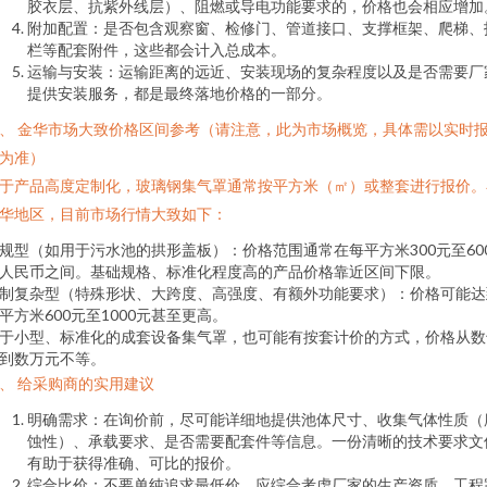
胶衣层、抗紫外线层）、阻燃或导电功能要求的，价格也会相应增加
附加配置：是否包含观察窗、检修门、管道接口、支撑框架、爬梯、
栏等配套附件，这些都会计入总成本。
运输与安装：运输距离的远近、安装现场的复杂程度以及是否需要厂
提供安装服务，都是最终落地价格的一部分。
、 金华市场大致价格区间参考（请注意，此为市场概览，具体需以实时
为准）
于产品高度定制化，玻璃钢集气罩通常按平方米（㎡）或整套进行报价。
华地区，目前市场行情大致如下：
规型（如用于污水池的拱形盖板）：价格范围通常在每平方米300元至60
人民币之间。基础规格、标准化程度高的产品价格靠近区间下限。
制复杂型（特殊形状、大跨度、高强度、有额外功能要求）：价格可能达
平方米600元至1000元甚至更高。
于小型、标准化的成套设备集气罩，也可能有按套计价的方式，价格从数
到数万元不等。
、 给采购商的实用建议
明确需求：在询价前，尽可能详细地提供池体尺寸、收集气体性质（
蚀性）、承载要求、是否需要配套件等信息。一份清晰的技术要求文
有助于获得准确、可比的报价。
综合比价：不要单纯追求最低价。应综合考虑厂家的生产资质、工程