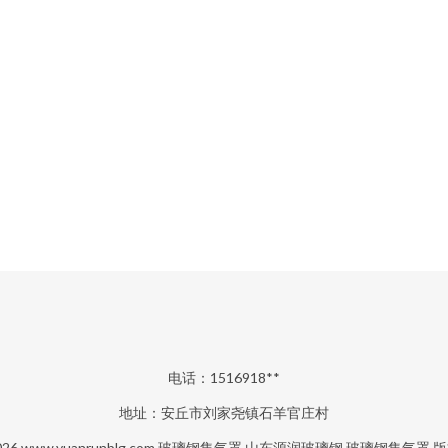
电话：1516918**
地址：安丘市刘家尧镇石羊官庄村
026
www.yuanrunblg.com
玻璃钢集气罩
山东源润玻璃钢
玻璃钢集气罩
版